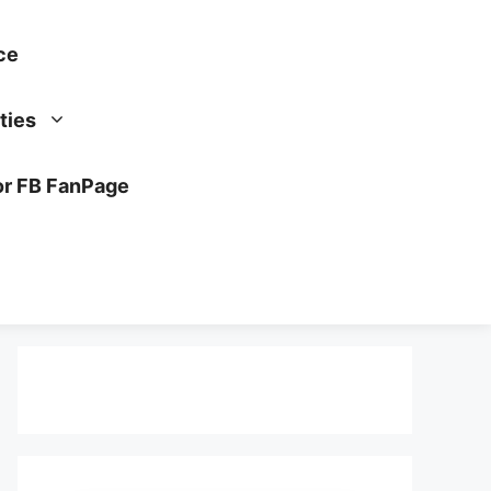
ce
ties
or FB FanPage