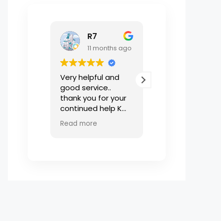
R7
한솔이
11 months ago
1 year ago
Very helpful and
Puk님 덕분에 조금
good service..
하게 방을 구해야
thank you for your
에도 빠른 피드백
continued help K
고 계약 전 에는 
Puk
놓친 것 까지 세
Read more
Read more
먼저 챙겨주어서 
집에 편하게 잘 들
올 수 있었습니다.