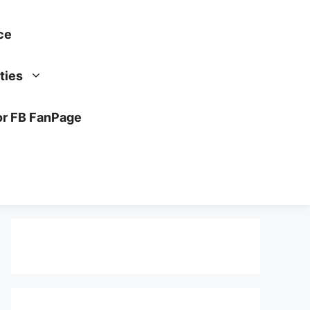
ce
ties
or FB FanPage