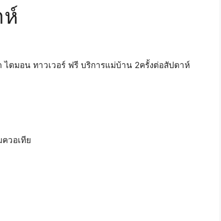
าห์
R7
11 m
 ไดมอน ทาวเวอร์ ฟรี บริการแม่บ้าน 2ครั้งต่อสัปดาห์
Very helpfu
good servic
thank you f
continued 
Puk
Read more
็มควอเทีย