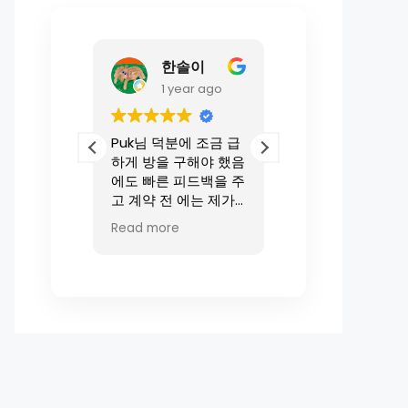
한솔이
Pep T.
onths ago
1 year ago
2 years a
l and
Puk님 덕분에 조금 급
Very professional
e..
하게 방을 구해야 했음
would recomme
or your
에도 빠른 피드백을 주
to my friend. 👍🏻
help K
고 계약 전 에는 제가
놓친 것 까지 세세하게
Read more
먼저 챙겨주어서 좋은
집에 편하게 잘 들어
올 수 있었습니다.