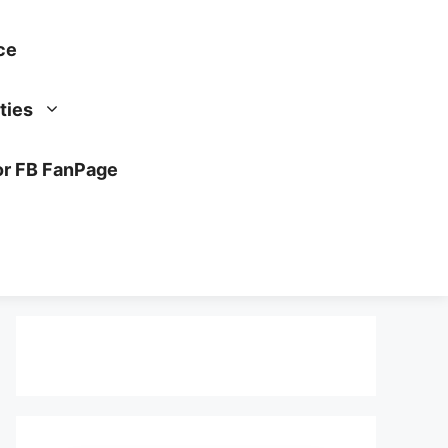
ce
ties
or FB FanPage